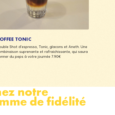
OFFEE TONIC
uble Shot d’espresso, Tonic, glacons et Aneth. Une
mbinaison suprenante et rafraichissante, qui saura
nner du peps à votre journée 7.90€
nez notre
mme de fidélité