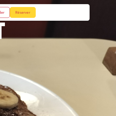
er
Réserver
T