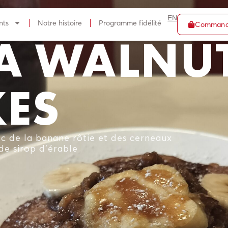
EN
nts
Notre histoire
Programme fidélité
Command
A WALNU
ES
c de la banane rôtie et des cerneaux
de sirop d’érable