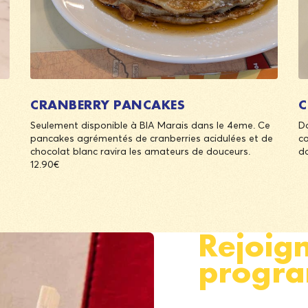
CRANBERRY PANCAKES
C
Seulement disponible à BIA Marais dans le 4eme. Ce
Do
pancakes agrémentés de cranberries acidulées et de
co
chocolat blanc ravira les amateurs de douceurs.
do
12.90€
Rejoig
progra