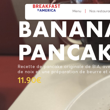
Menu
Nos restaura
BANAN
PANCAK
Recette de pancake originale de BIA, ave
de noix et une préparation de beurre et 
11.90€