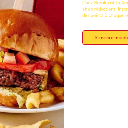
Chez Breakfast In Amer
et de réductions. Ins
des points à chaque r
S'inscrire main